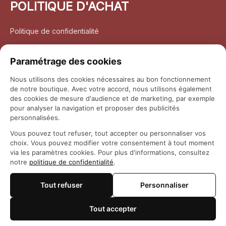
POLITIQUE D'ACHAT
Politique de confidentialité
Conditions d’utilisation
Paramétrage des cookies
Politique d’expédition
Nous utilisons des cookies nécessaires au bon fonctionnement
de notre boutique. Avec votre accord, nous utilisons également
Politique de retour et remboursement
des cookies de mesure d'audience et de marketing, par exemple
pour analyser la navigation et proposer des publicités
Coordonnées
personnalisées.
Vous pouvez tout refuser, tout accepter ou personnaliser vos
Questions fréquemment posées
choix. Vous pouvez modifier votre consentement à tout moment
via les paramètres cookies. Pour plus d'informations, consultez
notre
politique de confidentialité
.
Rapport DMCA
Tout refuser
Personnaliser
© 2026 
Maison Otaku
Tout accepter
🍪