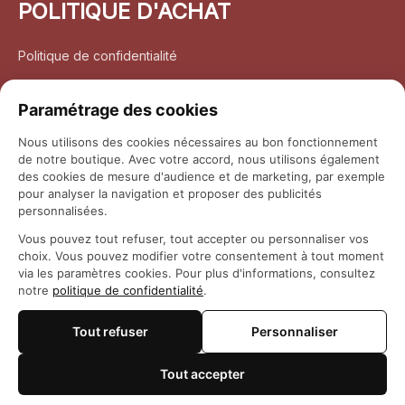
POLITIQUE D'ACHAT
Politique de confidentialité
Conditions d’utilisation
Paramétrage des cookies
Politique d’expédition
Nous utilisons des cookies nécessaires au bon fonctionnement
de notre boutique. Avec votre accord, nous utilisons également
Politique de retour et remboursement
des cookies de mesure d'audience et de marketing, par exemple
pour analyser la navigation et proposer des publicités
Coordonnées
personnalisées.
Vous pouvez tout refuser, tout accepter ou personnaliser vos
Questions fréquemment posées
choix. Vous pouvez modifier votre consentement à tout moment
via les paramètres cookies. Pour plus d'informations, consultez
notre
politique de confidentialité
.
Rapport DMCA
Tout refuser
Personnaliser
© 2026 
Maison Otaku
Tout accepter
🍪