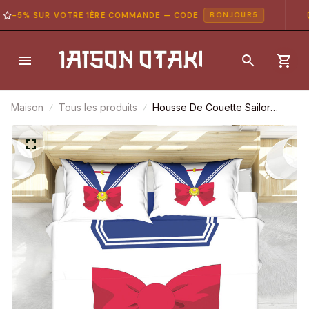
-5% SUR VOTRE 1ÈRE COMMANDE — CODE
P
BONJOUR5
Maison
Tous les produits
Housse De Couette Sailor
Moon X One Piece Parure De
Lit Ensemble De Literie