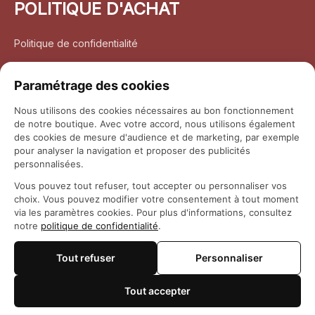
POLITIQUE D'ACHAT
Politique de confidentialité
Conditions d’utilisation
Paramétrage des cookies
Politique d’expédition
Nous utilisons des cookies nécessaires au bon fonctionnement
de notre boutique. Avec votre accord, nous utilisons également
Politique de retour et remboursement
des cookies de mesure d'audience et de marketing, par exemple
pour analyser la navigation et proposer des publicités
Coordonnées
personnalisées.
Vous pouvez tout refuser, tout accepter ou personnaliser vos
Questions fréquemment posées
choix. Vous pouvez modifier votre consentement à tout moment
via les paramètres cookies. Pour plus d'informations, consultez
notre
politique de confidentialité
.
Rapport DMCA
Tout refuser
Personnaliser
© 2026 
Maison Otaku
Tout accepter
🍪