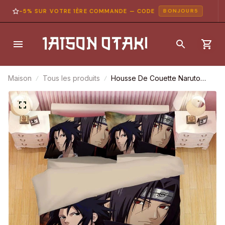
-5% SUR VOTRE 1ÈRE COMMANDE — CODE
BONJOUR5
Maison
Tous les produits
Housse De Couette Naruto
Uchiwa Itachi 2 Parure De Lit
Ensemble De Literie