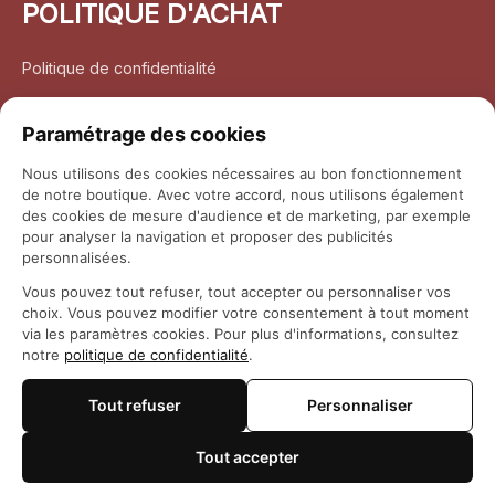
POLITIQUE D'ACHAT
Politique de confidentialité
Conditions d’utilisation
Paramétrage des cookies
Politique d’expédition
Nous utilisons des cookies nécessaires au bon fonctionnement
de notre boutique. Avec votre accord, nous utilisons également
Politique de retour et remboursement
des cookies de mesure d'audience et de marketing, par exemple
pour analyser la navigation et proposer des publicités
Coordonnées
personnalisées.
Vous pouvez tout refuser, tout accepter ou personnaliser vos
Questions fréquemment posées
choix. Vous pouvez modifier votre consentement à tout moment
via les paramètres cookies. Pour plus d'informations, consultez
notre
politique de confidentialité
.
Rapport DMCA
Tout refuser
Personnaliser
© 2026 
Maison Otaku
Tout accepter
🍪