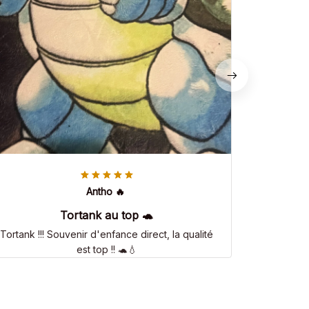
Antho 🔥
Tortank au top 🐢
Tortank !!! Souvenir d'enfance direct, la qualité
est top !! 🐢💧