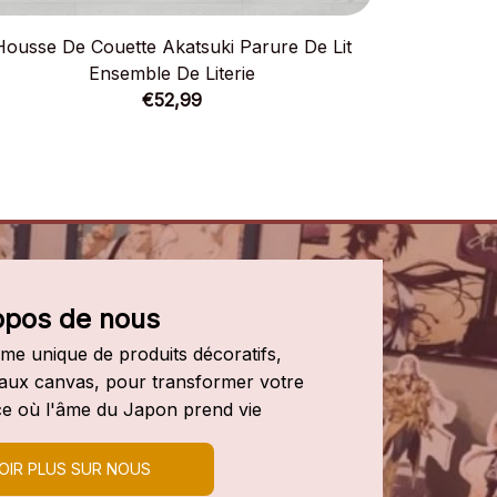
Housse De Couette Akatsuki Parure De Lit
Housse D
Ensemble De Literie
€52,99
opos de nous
e unique de produits décoratifs, 
leaux canvas, pour transformer votre 
e où l'âme du Japon prend vie
OIR PLUS SUR NOUS