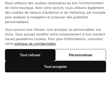
Nous utilisons des cookies nécessaires au bon fonctionnement
de notre boutique. Avec votre accord, nous utilisons également
des cookies de mesure d'audience et de marketing, par exemple
pour analyser la navigation et proposer des publicités
personnalisées.
Siège social: 21 Rue des Filles du Calvaire, 75003 
Vous pouvez tout refuser, tout accepter ou personnaliser vos
Paris, France
choix. Vous pouvez modifier votre consentement à tout moment
WhatsApp: 
https://wa.me/+84966206648
via les paramètres cookies. Pour plus d'informations, consultez
support@maisonotaku.com
notre
politique de confidentialité
.
Tout refuser
Personnaliser
Tout accepter
🍪