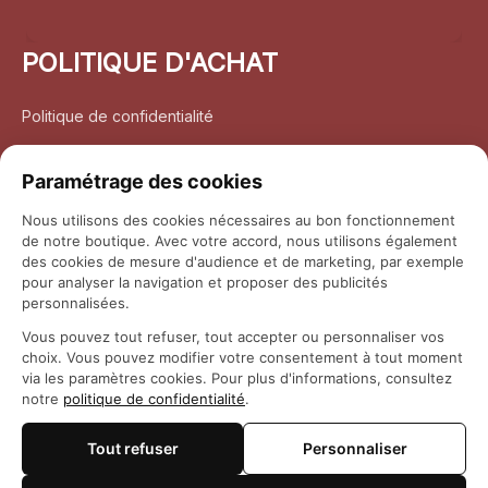
POLITIQUE D'ACHAT
Politique de confidentialité
Conditions d’utilisation
Paramétrage des cookies
Politique d’expédition
Nous utilisons des cookies nécessaires au bon fonctionnement
de notre boutique. Avec votre accord, nous utilisons également
Politique de retour et remboursement
des cookies de mesure d'audience et de marketing, par exemple
pour analyser la navigation et proposer des publicités
Coordonnées
personnalisées.
Vous pouvez tout refuser, tout accepter ou personnaliser vos
Questions fréquemment posées
choix. Vous pouvez modifier votre consentement à tout moment
via les paramètres cookies. Pour plus d'informations, consultez
notre
politique de confidentialité
.
Rapport DMCA
Tout refuser
Personnaliser
© 2026 
Maison Otaku