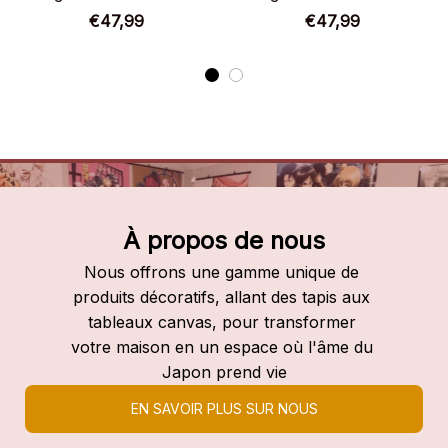
Slayer
Slayer
€47,99
€47,99
À propos de nous
Nous offrons une gamme unique de 
produits décoratifs, allant des tapis aux 
tableaux canvas, pour transformer 
votre maison en un espace où l'âme du 
Japon prend vie
EN SAVOIR PLUS SUR NOUS