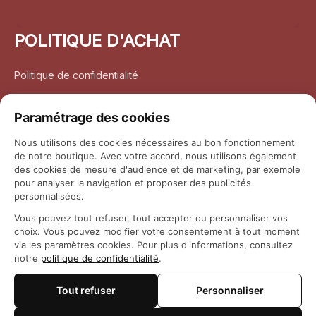
POLITIQUE D'ACHAT
Politique de confidentialité
Conditions d’utilisation
Paramétrage des cookies
Politique d’expédition
Nous utilisons des cookies nécessaires au bon fonctionnement
de notre boutique. Avec votre accord, nous utilisons également
Politique de retour et remboursement
des cookies de mesure d'audience et de marketing, par exemple
pour analyser la navigation et proposer des publicités
Coordonnées
personnalisées.
Vous pouvez tout refuser, tout accepter ou personnaliser vos
Questions fréquemment posées
choix. Vous pouvez modifier votre consentement à tout moment
via les paramètres cookies. Pour plus d'informations, consultez
notre
politique de confidentialité
.
Rapport DMCA
Tout refuser
Personnaliser
© 2026 
Maison Otaku