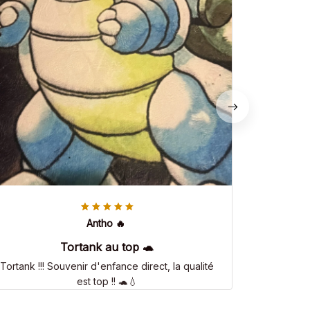
Antho 🔥
Tortank au top 🐢
Tortank !!! Souvenir d'enfance direct, la qualité
est top !! 🐢💧