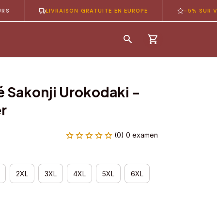
LIVRAISON GRATUITE EN EUROPE
-5% SUR VOTRE 
 Sakonji Urokodaki – 
r
(0) 0 examen
2XL
3XL
4XL
5XL
6XL