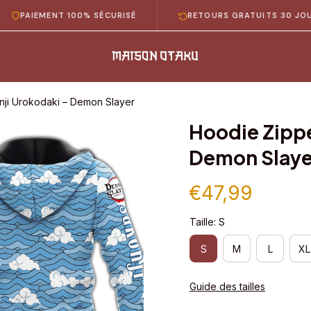
IEMENT 100% SÉCURISÉ
RETOURS GRATUITS 30 JOURS
ji Urokodaki – Demon Slayer
Hoodie Zippé
Demon Slaye
€47,99
Taille: S
S
M
L
XL
Guide des tailles