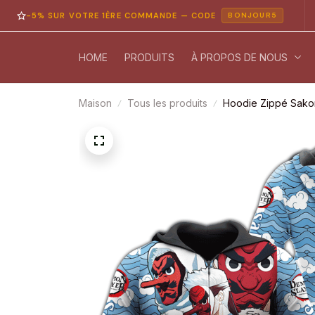
5% SUR VOTRE 1ÈRE COMMANDE — CODE
PA
BONJOUR5
HOME
PRODUITS
À PROPOS DE NOUS
Maison
Tous les produits
Hoodie Zippé Sakon