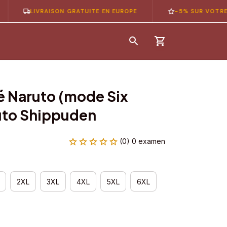
LIVRAISON GRATUITE EN EUROPE
-5% SUR VOTRE 1ÈRE 
 Naruto (mode Six 
uto Shippuden
(0) 0 examen
2XL
3XL
4XL
5XL
6XL