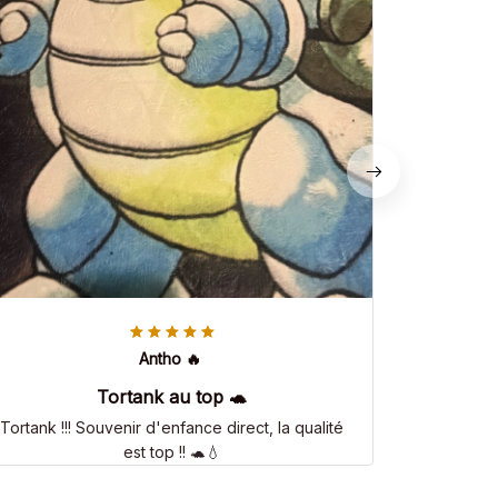
Antho 🔥
Tortank au top 🐢
Tortank !!! Souvenir d'enfance direct, la qualité
est top !! 🐢💧