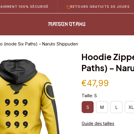
 100% SÉCURISÉ
RETOURS GRATUITS 30 JOURS
o (mode Six Paths) – Naruto Shippuden
Hoodie Zippé
Paths) – Nar
€47,99
Taille: S
S
M
L
XL
Guide des tailles