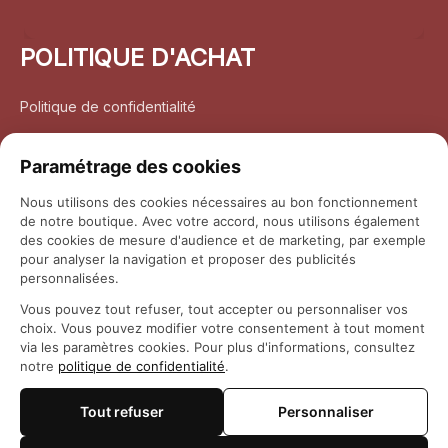
POLITIQUE D'ACHAT
Politique de confidentialité
Conditions d’utilisation
Paramétrage des cookies
Politique d’expédition
Nous utilisons des cookies nécessaires au bon fonctionnement
de notre boutique. Avec votre accord, nous utilisons également
Politique de retour et remboursement
des cookies de mesure d'audience et de marketing, par exemple
pour analyser la navigation et proposer des publicités
Coordonnées
personnalisées.
Vous pouvez tout refuser, tout accepter ou personnaliser vos
Questions fréquemment posées
choix. Vous pouvez modifier votre consentement à tout moment
via les paramètres cookies. Pour plus d'informations, consultez
notre
politique de confidentialité
.
Rapport DMCA
Tout refuser
Personnaliser
© 2026 
Maison Otaku