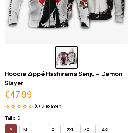
Hoodie Zippé Hashirama Senju – Demon 
Slayer
€47,99
(0) 0 examen
Taille: S
S
M
L
XL
2XL
3XL
4XL