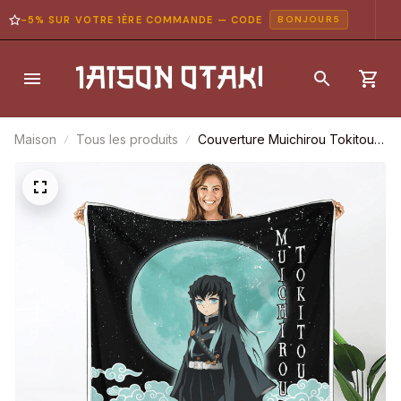
-5% SUR VOTRE 1ÈRE COMMANDE — CODE
BONJOUR5
Maison
Tous les produits
Couverture Muichirou Tokitou
Demon Slayer Plaid Polaire
Plaid Canapé