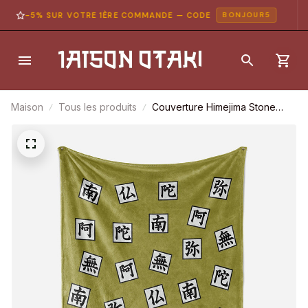
-5% SUR VOTRE 1ÈRE COMMANDE — CODE
BONJOUR5
Maison
Tous les produits
Couverture Himejima Stone
Demon Slayer Plaid Polaire
Plaid Canapé