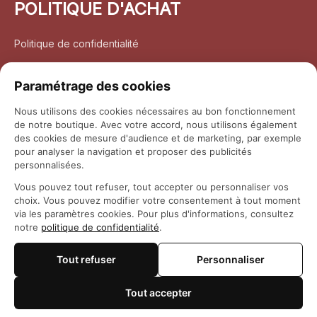
POLITIQUE D'ACHAT
Politique de confidentialité
Conditions d’utilisation
Paramétrage des cookies
Politique d’expédition
Nous utilisons des cookies nécessaires au bon fonctionnement
de notre boutique. Avec votre accord, nous utilisons également
Politique de retour et remboursement
des cookies de mesure d'audience et de marketing, par exemple
pour analyser la navigation et proposer des publicités
Coordonnées
personnalisées.
Vous pouvez tout refuser, tout accepter ou personnaliser vos
Questions fréquemment posées
choix. Vous pouvez modifier votre consentement à tout moment
via les paramètres cookies. Pour plus d'informations, consultez
notre
politique de confidentialité
.
Rapport DMCA
Tout refuser
Personnaliser
© 2026 
Maison Otaku
Tout accepter
🍪