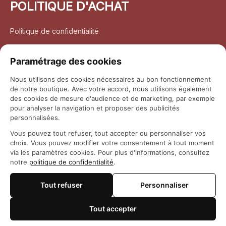
POLITIQUE D'ACHAT
Politique de confidentialité
Conditions d’utilisation
Paramétrage des cookies
Politique d’expédition
Nous utilisons des cookies nécessaires au bon fonctionnement
de notre boutique. Avec votre accord, nous utilisons également
Politique de retour et remboursement
des cookies de mesure d'audience et de marketing, par exemple
pour analyser la navigation et proposer des publicités
Coordonnées
personnalisées.
Vous pouvez tout refuser, tout accepter ou personnaliser vos
Questions fréquemment posées
choix. Vous pouvez modifier votre consentement à tout moment
via les paramètres cookies. Pour plus d'informations, consultez
notre
politique de confidentialité
.
Rapport DMCA
Tout refuser
Personnaliser
© 2026 
Maison Otaku
Tout accepter
🍪