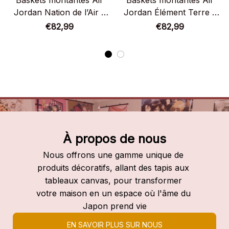
Baskets montantes Air
Baskets montantes Air
Jordan Nation de l’Air –
Jordan Élément Terre –
Chaussures montantes
Chaussures montantes
€82,99
€82,99
Avatar: Le Dernier Maître
Avatar: Le dernier maître
de l’Air
de l’air
À propos de nous
Nous offrons une gamme unique de 
produits décoratifs, allant des tapis aux 
tableaux canvas, pour transformer 
votre maison en un espace où l'âme du 
Japon prend vie
EN SAVOIR PLUS SUR NOUS