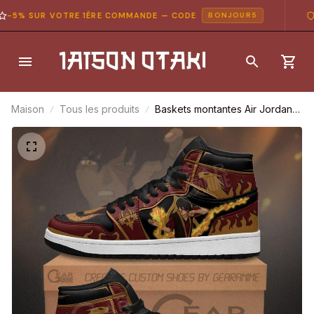
5% SUR VOTRE 1ÈRE COMMANDE — CODE
PA
BONJOUR5
Maison
Tous les produits
Baskets montantes Air Jordan
Zuko – Chaussures montantes
Avatar: Le Dernier Maître de l’Air