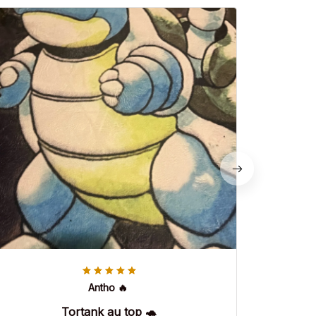
Antho 🔥
Tortank au top 🐢