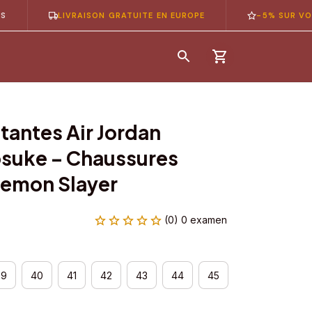
LIVRAISON GRATUITE EN EUROPE
-5% SUR VOTRE 1È
antes Air Jordan 
osuke – Chaussures 
emon Slayer
(0) 0 examen
39
40
41
42
43
44
45