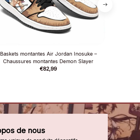
Baskets montantes Air Jordan Inosuke –
Baskets 
Chaussures montantes Demon Slayer
Chauss
€82,99
opos de nous