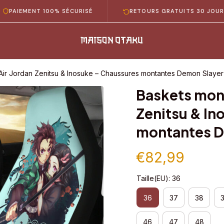
ENT 100% SÉCURISÉ
RETOURS GRATUITS 30 JOURS
Air Jordan Zenitsu & Inosuke – Chaussures montantes Demon Slayer
Baskets mont
Zenitsu & In
montantes D
€82,99
Taille(EU): 36
36
37
38
46
47
48