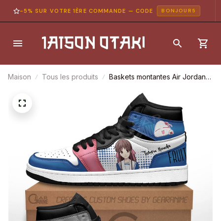
-5% SUR VOTRE 1ÈRE COMMANDE — CODE
BONJOUR5
Maison
Tous les produits
Baskets montantes Air Jordan
Yuki Sôma et Tôru Honda –
Chaussures montantes Fruits
Basket