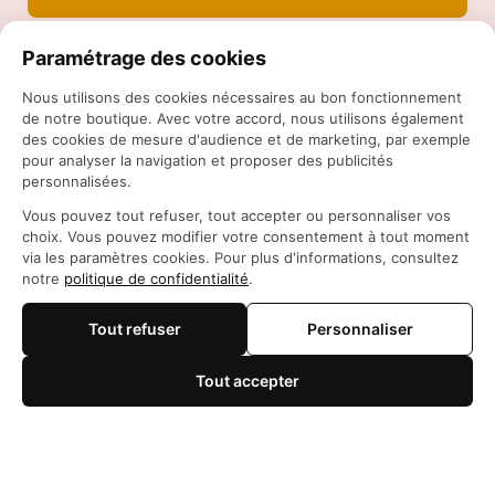
Paramétrage des cookies
Nous utilisons des cookies nécessaires au bon fonctionnement
de notre boutique. Avec votre accord, nous utilisons également
des cookies de mesure d'audience et de marketing, par exemple
pour analyser la navigation et proposer des publicités
personnalisées.
Siège social: 21 Rue des Filles du Calvaire, 75003 
Vous pouvez tout refuser, tout accepter ou personnaliser vos
Paris, France
choix. Vous pouvez modifier votre consentement à tout moment
WhatsApp: 
https://wa.me/+84966206648
via les paramètres cookies. Pour plus d'informations, consultez
support@maisonotaku.com
notre
politique de confidentialité
.
Tout refuser
Personnaliser
Tout accepter
🍪