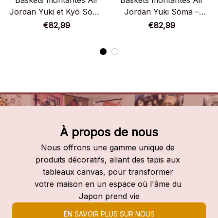
Baskets montantes Air
Baskets montantes Air
Jordan Yuki et Kyō Sōma
Jordan Yuki Sōma –
– Chaussures montantes
Chaussures montantes
€82,99
€82,99
Fruits Basket
Fruits Basket
À propos de nous
Nous offrons une gamme unique de 
produits décoratifs, allant des tapis aux 
tableaux canvas, pour transformer 
votre maison en un espace où l'âme du 
Japon prend vie
EN SAVOIR PLUS SUR NOUS