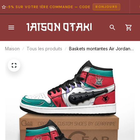
-5% SUR VOTRE 1ÈRE COMMANDE — CODE
P
BONJOUR5
Maison
Tous les produits
Baskets montantes Air Jordan
Yamato – Chaussures
montantes One Piece