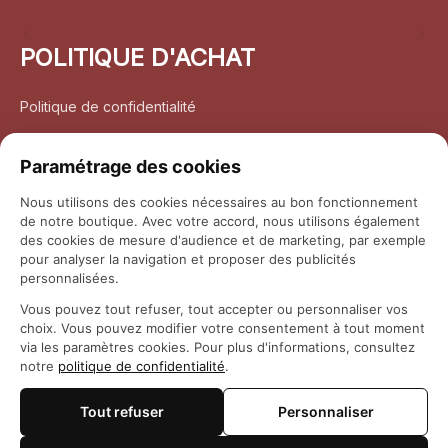
POLITIQUE D'ACHAT
Politique de confidentialité
Conditions d’utilisation
Paramétrage des cookies
Politique d’expédition
Nous utilisons des cookies nécessaires au bon fonctionnement
de notre boutique. Avec votre accord, nous utilisons également
Politique de retour et remboursement
des cookies de mesure d'audience et de marketing, par exemple
pour analyser la navigation et proposer des publicités
Coordonnées
personnalisées.
Vous pouvez tout refuser, tout accepter ou personnaliser vos
Questions fréquemment posées
choix. Vous pouvez modifier votre consentement à tout moment
via les paramètres cookies. Pour plus d'informations, consultez
notre
politique de confidentialité
.
Rapport DMCA
Tout refuser
Personnaliser
© 2026 
Maison Otaku