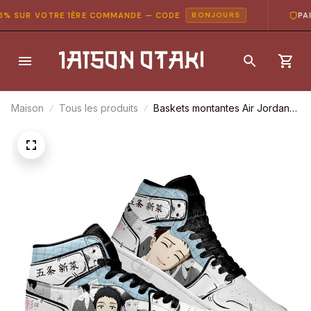
 SUR VOTRE 1ÈRE COMMANDE — CODE
PAIE
BONJOUR5
Maison
Tous les produits
Baskets montantes Air Jordan
Wakana Gojo – Chaussures
montantes My Dress-Up Darling