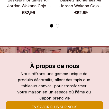
Baskets montantes Air
Baskets montantes Air
Jordan Wakana Gojo –
Jordan Wakana Gojo –
Chaussures montantes
Chaussures montantes
€82,99
€82,99
My Dress-Up Darling
My Dress-Up Darling
À propos de nous
Nous offrons une gamme unique de 
produits décoratifs, allant des tapis aux 
tableaux canvas, pour transformer 
votre maison en un espace où l'âme du 
Japon prend vie
EN SAVOIR PLUS SUR NOUS