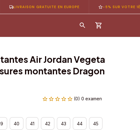
LIVRAISON GRATUITE EN EUROPE
-5% SUR VOTRE 1ÈRE C
antes Air Jordan Vegeta 
sures montantes Dragon 
(0) 0 examen
39
40
41
42
43
44
45