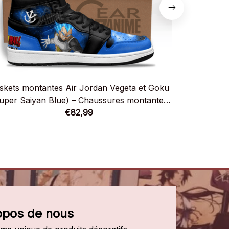
skets montantes Air Jordan Vegeta et Goku
Baskets
uper Saiyan Blue) – Chaussures montantes
Chaus
Dragon Ball
€82,99
opos de nous