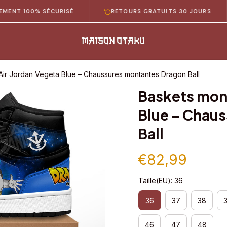
100% SÉCURISÉ
RETOURS GRATUITS 30 JOURS
Air Jordan Vegeta Blue – Chaussures montantes Dragon Ball
Baskets mont
Blue – Chaus
Ball
€82,99
Taille(EU): 36
36
37
38
46
47
48