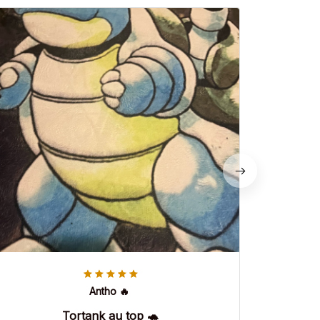
Antho 🔥
Tortank au top 🐢