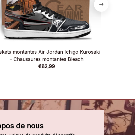
skets montantes Air Jordan Ichigo Kurosaki
Baskets mo
– Chaussures montantes Bleach
Cha
€82,99
opos de nous