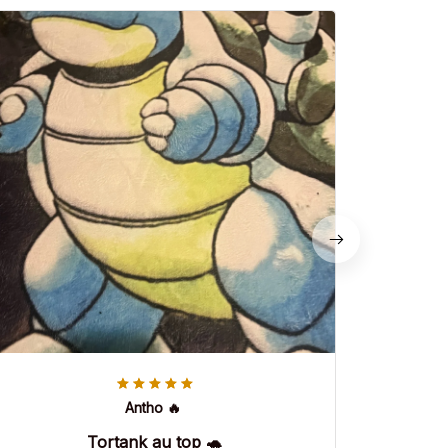
Antho 🔥
Tortank au top 🐢