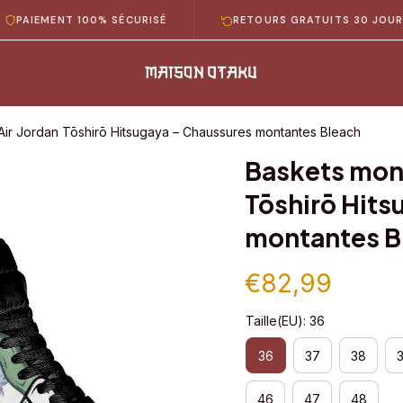
MENT 100% SÉCURISÉ
RETOURS GRATUITS 30 JOURS
Air Jordan Tōshirō Hitsugaya – Chaussures montantes Bleach
Baskets mont
Tōshirō Hits
montantes B
€82,99
Taille(EU): 36
36
37
38
46
47
48