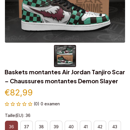
Baskets montantes Air Jordan Tanjiro Scar 
– Chaussures montantes Demon Slayer
€82,99
(0) 0 examen
Taille(EU): 36
36
37
38
39
40
41
42
43