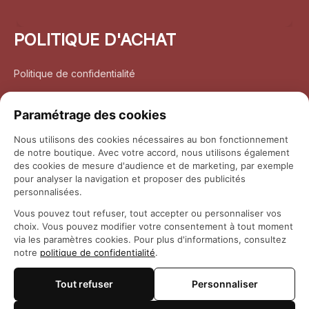
POLITIQUE D'ACHAT
Politique de confidentialité
Conditions d’utilisation
Paramétrage des cookies
Politique d’expédition
Nous utilisons des cookies nécessaires au bon fonctionnement
de notre boutique. Avec votre accord, nous utilisons également
Politique de retour et remboursement
des cookies de mesure d'audience et de marketing, par exemple
pour analyser la navigation et proposer des publicités
Coordonnées
personnalisées.
Vous pouvez tout refuser, tout accepter ou personnaliser vos
Questions fréquemment posées
choix. Vous pouvez modifier votre consentement à tout moment
via les paramètres cookies. Pour plus d'informations, consultez
notre
politique de confidentialité
.
Rapport DMCA
Tout refuser
Personnaliser
© 2026 
Maison Otaku