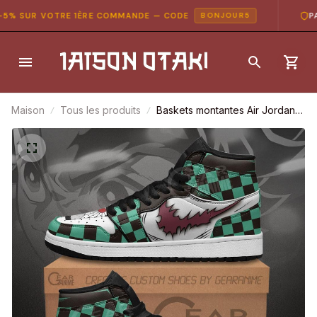
 SUR VOTRE 1ÈRE COMMANDE — CODE
PAIE
BONJOUR5
Maison
Tous les produits
Baskets montantes Air Jordan
Tanjiro Scar – Chaussures
montantes Demon Slayer