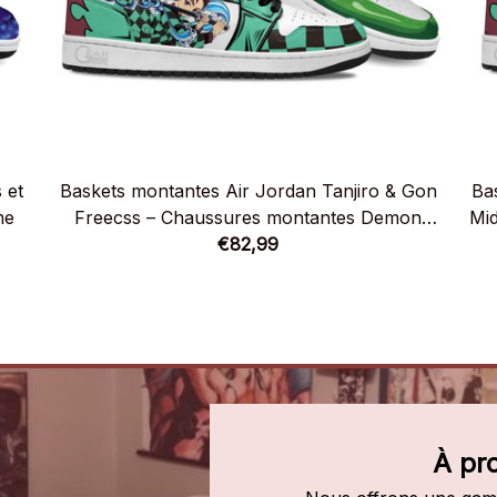
 et
Baskets montantes Air Jordan Tanjiro & Gon
Ba
me
Freecss – Chaussures montantes Demon
Mid
€82,99
Slayer
À pr