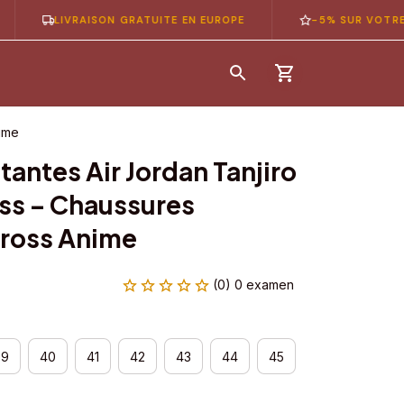
LIVRAISON GRATUITE EN EUROPE
-5% SUR VOTRE 1ÈRE
nime
antes Air Jordan Tanjiro 
ss – Chaussures 
ross Anime
(0) 0 examen
39
40
41
42
43
44
45