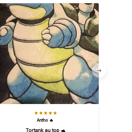
Antho 🔥
Tortank au top 🐢