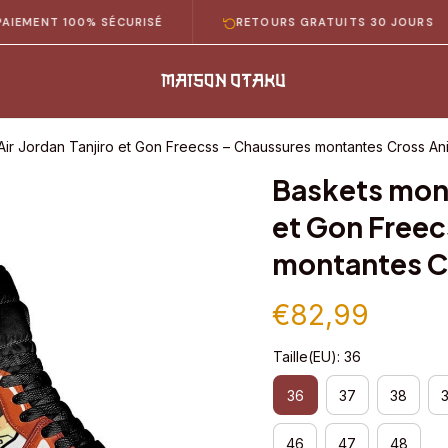
NT 100% SÉCURISÉ
RETOURS GRATUITS 30 JOURS
Air Jordan Tanjiro et Gon Freecss – Chaussures montantes Cross A
Baskets mont
et Gon Freec
montantes C
€82,99
Taille(EU): 36
36
37
38
46
47
48