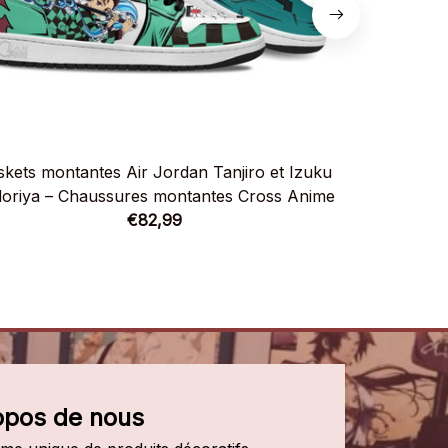
skets montantes Air Jordan Tanjiro et Izuku
Baskets mon
oriya – Chaussures montantes Cross Anime
Killua Zold
€82,99
opos de nous