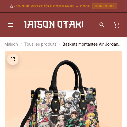
-5% SUR VOTRE 1ÈRE COMMANDE — CODE
BONJOUR5
Maison
Tous les produits
Baskets montantes Air Jordan
Tanjiro (Eau & Soleil) –
Chaussures montantes Demon
Slayer