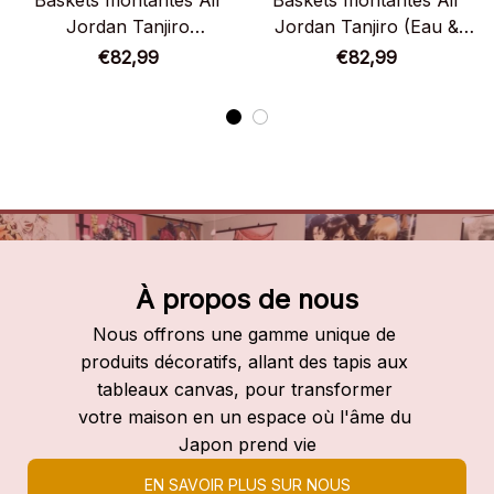
Baskets montantes Air
Baskets montantes Air
Jordan Tanjiro
Jordan Tanjiro (Eau &
(Respiration du Soleil) –
Feu) – Chaussures
€82,99
€82,99
Chaussures montantes
montantes Demon Slayer
Demon Slayer
À propos de nous
Nous offrons une gamme unique de 
produits décoratifs, allant des tapis aux 
tableaux canvas, pour transformer 
votre maison en un espace où l'âme du 
Japon prend vie
EN SAVOIR PLUS SUR NOUS