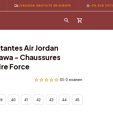
LIVRAISON GRATUITE EN EUROPE
-5% SUR VOTRE 1ÈRE
antes Air Jordan 
awa – Chaussures 
re Force
(0) 0 examen
39
40
41
42
43
44
45