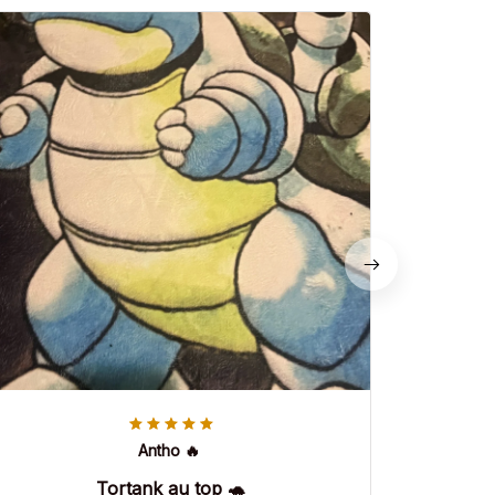
Antho 🔥
Tortank au top 🐢