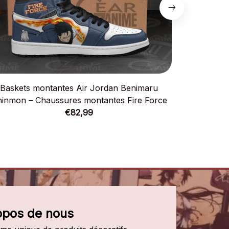
Baskets montantes Air Jordan Benimaru
Baskets m
inmon – Chaussures montantes Fire Force
Riegan – C
€82,99
opos de nous