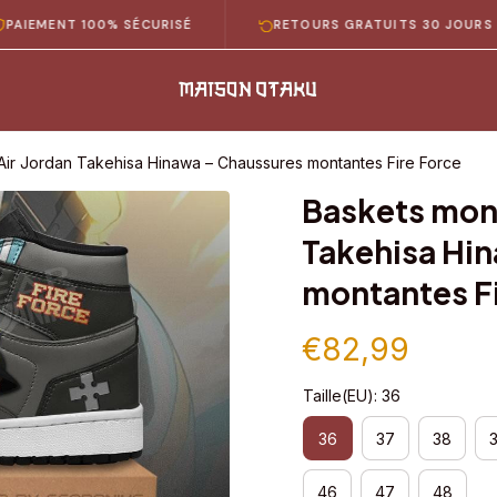
NT 100% SÉCURISÉ
RETOURS GRATUITS 30 JOURS
Air Jordan Takehisa Hinawa – Chaussures montantes Fire Force
Baskets mont
Takehisa Hin
montantes Fi
€82,99
Taille(EU): 36
36
37
38
46
47
48