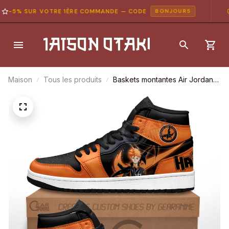
-5% SUR VOTRE 1ÈRE COMMANDE — CODE
P
BONJOUR5
Maison
Tous les produits
Baskets montantes Air Jordan
Shoyo Hinata – Chaussures
montantes Haikyuu!!