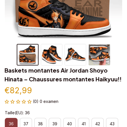
Baskets montantes Air Jordan Shoyo 
Hinata – Chaussures montantes Haikyuu!!
€82,99
(0) 0 examen
Taille(EU): 36
36
37
38
39
40
41
42
43