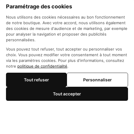
Paramétrage des cookies
Nous utilisons des cookies nécessaires au bon fonctionnement
de notre boutique. Avec votre accord, nous utilisons également
des cookies de mesure d'audience et de marketing, par exemple
pour analyser la navigation et proposer des publicités
personnalisées.
Siège social: 21 Rue des Filles du Calvaire, 75003 
Vous pouvez tout refuser, tout accepter ou personnaliser vos
Paris, France
choix. Vous pouvez modifier votre consentement à tout moment
WhatsApp: 
https://wa.me/+84966206648
via les paramètres cookies. Pour plus d'informations, consultez
support@maisonotaku.com
notre
politique de confidentialité
.
Tout refuser
Personnaliser
Tout accepter
🍪