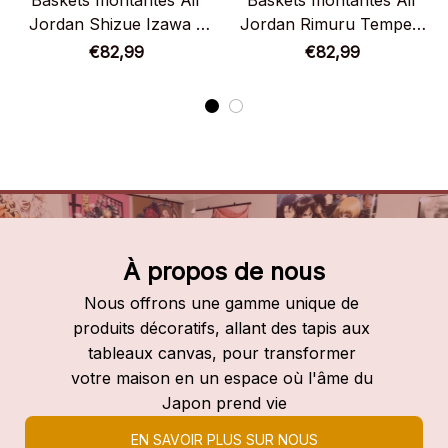
Baskets montantes Air
Baskets montantes Air
Jordan Shizue Izawa –
Jordan Rimuru Tempest
Chaussures montantes
et Shizue Izawa –
€82,99
€82,99
Moi, quand je me
Chaussures montantes
réincarne en Slime
Moi, quand je me
réincarne en Slime
À propos de nous
Nous offrons une gamme unique de 
produits décoratifs, allant des tapis aux 
tableaux canvas, pour transformer 
votre maison en un espace où l'âme du 
Japon prend vie
EN SAVOIR PLUS SUR NOUS