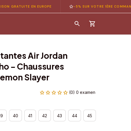
RATUITE EN EUROPE
-5% SUR VOTRE 1ÈRE COMMANDE — C
antes Air Jordan 
o – Chaussures 
emon Slayer
(0) 0 examen
39
40
41
42
43
44
45