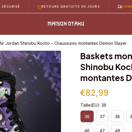
SÉ
RETOURS GRATUITS 30 JOURS
LIVRAISON G
Air Jordan Shinobu Kocho – Chaussures montantes Demon Slayer
Baskets mont
Shinobu Koch
montantes D
€82,99
Taille(EU): 36
36
37
38
46
47
48