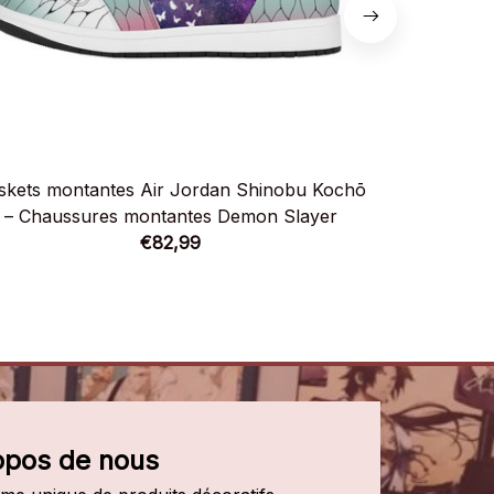
skets montantes Air Jordan Shinobu Kochō
Baskets
– Chaussures montantes Demon Slayer
Uniform 
€82,99
opos de nous