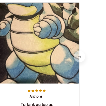
Antho 🔥
Tortank au top 🐢