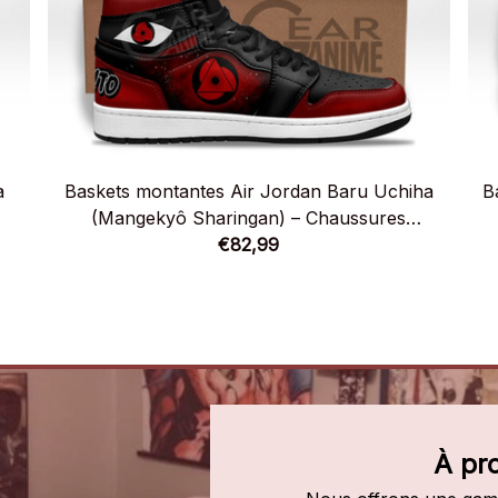
a
Baskets montantes Air Jordan Baru Uchiha
B
(Mangekyô Sharingan) – Chaussures
montantes Naruto
€82,99
À pr