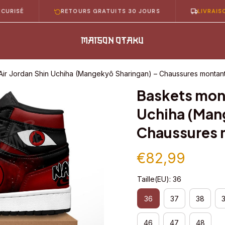
RETOURS GRATUITS 30 JOURS
LIVRAISON GRAT
Air Jordan Shin Uchiha (Mangekyô Sharingan) – Chaussures montan
Baskets mont
Uchiha (Mang
Chaussures 
€82,99
Taille(EU): 36
36
37
38
46
47
48