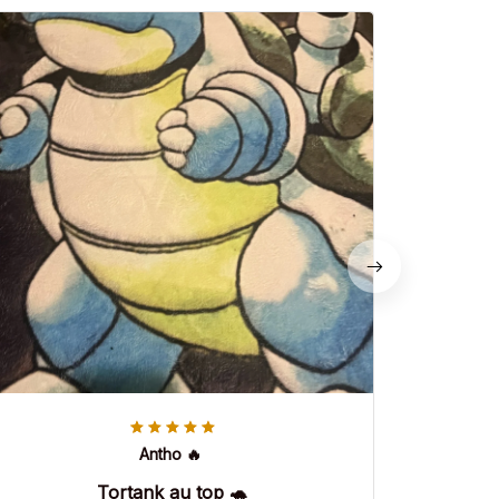
Antho 🔥
Tortank au top 🐢