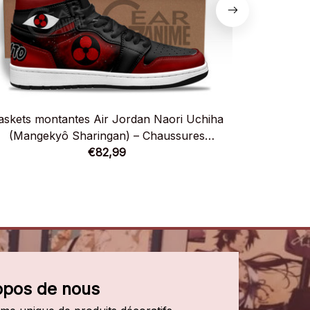
askets montantes Air Jordan Naori Uchiha
Baskets m
(Mangekyô Sharingan) – Chaussures
(Mange
montantes Naruto
€82,99
opos de nous