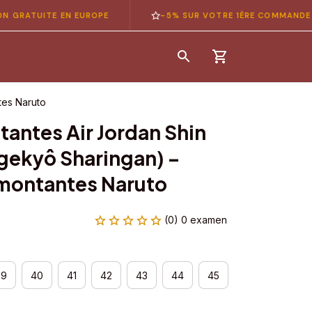
UITE EN EUROPE
-5% SUR VOTRE 1ÈRE COMMANDE — COD
tes Naruto
antes Air Jordan Shin 
ekyô Sharingan) – 
montantes Naruto
(0) 0 examen
39
40
41
42
43
44
45