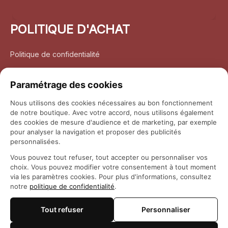
POLITIQUE D'ACHAT
Politique de confidentialité
Conditions d’utilisation
Paramétrage des cookies
Politique d’expédition
Nous utilisons des cookies nécessaires au bon fonctionnement
de notre boutique. Avec votre accord, nous utilisons également
Politique de retour et remboursement
des cookies de mesure d'audience et de marketing, par exemple
pour analyser la navigation et proposer des publicités
Coordonnées
personnalisées.
Vous pouvez tout refuser, tout accepter ou personnaliser vos
Questions fréquemment posées
choix. Vous pouvez modifier votre consentement à tout moment
via les paramètres cookies. Pour plus d'informations, consultez
notre
politique de confidentialité
.
Rapport DMCA
Tout refuser
Personnaliser
© 2026 
Maison Otaku