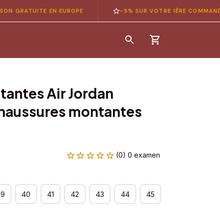
ATUITE EN EUROPE
-5% SUR VOTRE 1ÈRE COMMANDE — C
antes Air Jordan 
haussures montantes 
(0) 0 examen
39
40
41
42
43
44
45