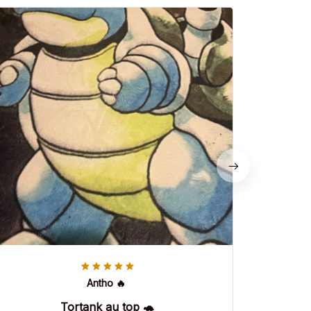
Antho 🔥
Tortank au top 🐢