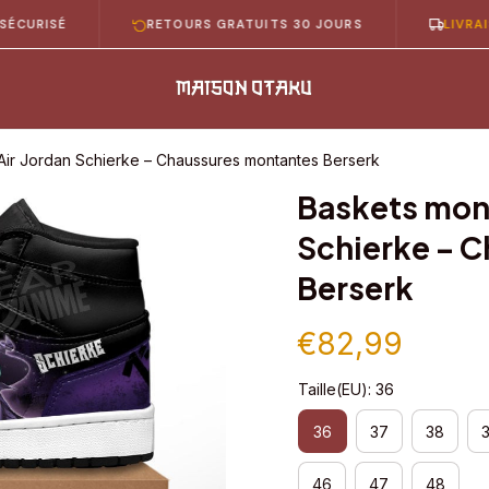
SÉ
RETOURS GRATUITS 30 JOURS
LIVRAISON GR
Air Jordan Schierke – Chaussures montantes Berserk
Baskets mont
Schierke – C
Berserk
€82,99
Taille(EU): 36
36
37
38
46
47
48