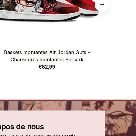
Baskets montantes Air Jordan Guts –
Baskets 
Chaussures montantes Berserk
Chau
€82,99
opos de nous