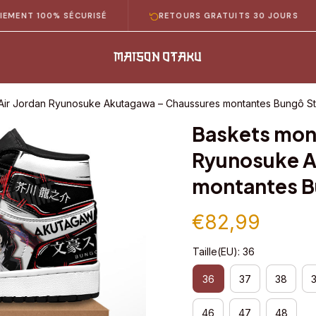
 100% SÉCURISÉ
RETOURS GRATUITS 30 JOURS
Air Jordan Ryunosuke Akutagawa – Chaussures montantes Bungô S
Baskets mont
Ryunosuke A
montantes B
€82,99
Taille(EU): 36
36
37
38
46
47
48