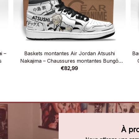
i –
Baskets montantes Air Jordan Atsushi
Ba
s
Nakajima – Chaussures montantes Bungô
Stray Dogs
€82,99
À pr