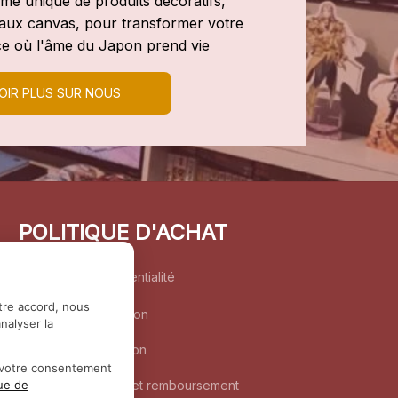
e unique de produits décoratifs, 
leaux canvas, pour transformer votre 
e où l'âme du Japon prend vie
OIR PLUS SUR NOUS
POLITIQUE D'ACHAT
Politique de confidentialité
tre accord, nous
Conditions d’utilisation
nalyser la
Politique d’expédition
r votre consentement
Politique de retour et remboursement
que de