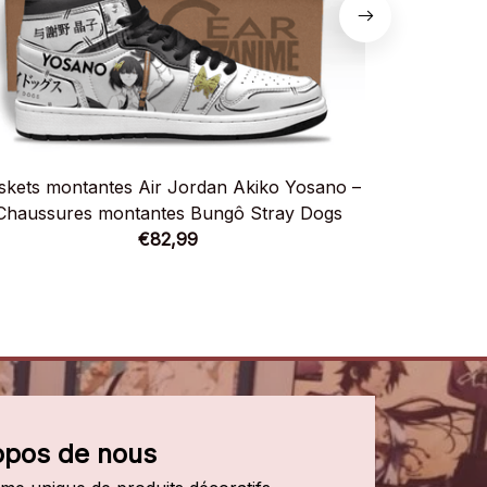
skets montantes Air Jordan Akiko Yosano –
Baskets mo
Chaussures montantes Bungô Stray Dogs
Chaussur
€82,99
opos de nous