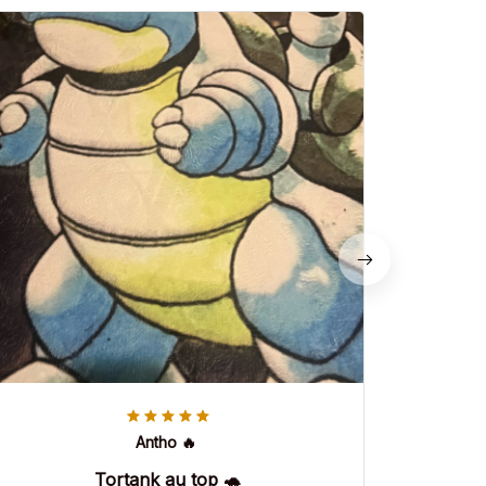
Antho 🔥
Tortank au top 🐢