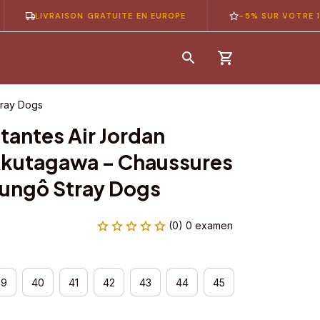
LIVRAISON GRATUITE EN EUROPE
-5% SUR VOTRE 1ÈRE C
tray Dogs
antes Air Jordan 
kutagawa – Chaussures 
ungô Stray Dogs
(0) 0 examen
39
40
41
42
43
44
45