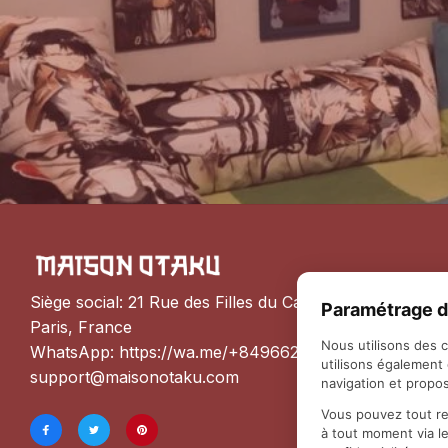
Siège social: 21 Rue des Filles du Calvaire, 75003 
Paramétrage d
Paris, France
Nous utilisons des 
WhatsApp: 
https://wa.me/+84966206648
utilisons également
support@maisonotaku.com
navigation et propos
Vous pouvez tout re
à tout moment via l