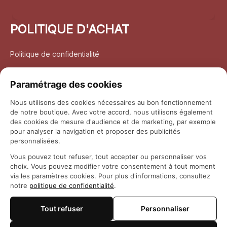
POLITIQUE D'ACHAT
Politique de confidentialité
Conditions d’utilisation
Paramétrage des cookies
Politique d’expédition
Nous utilisons des cookies nécessaires au bon fonctionnement
de notre boutique. Avec votre accord, nous utilisons également
Politique de retour et remboursement
des cookies de mesure d'audience et de marketing, par exemple
pour analyser la navigation et proposer des publicités
Coordonnées
personnalisées.
Vous pouvez tout refuser, tout accepter ou personnaliser vos
Questions fréquemment posées
choix. Vous pouvez modifier votre consentement à tout moment
via les paramètres cookies. Pour plus d'informations, consultez
notre
politique de confidentialité
.
Rapport DMCA
Tout refuser
Personnaliser
© 2026 
Maison Otaku