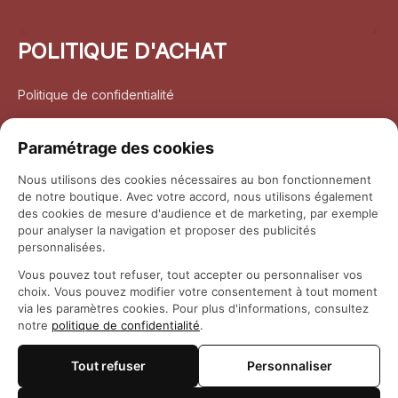
POLITIQUE D'ACHAT
Politique de confidentialité
Conditions d’utilisation
Paramétrage des cookies
Politique d’expédition
Nous utilisons des cookies nécessaires au bon fonctionnement
de notre boutique. Avec votre accord, nous utilisons également
Politique de retour et remboursement
des cookies de mesure d'audience et de marketing, par exemple
pour analyser la navigation et proposer des publicités
Coordonnées
personnalisées.
Vous pouvez tout refuser, tout accepter ou personnaliser vos
Questions fréquemment posées
choix. Vous pouvez modifier votre consentement à tout moment
via les paramètres cookies. Pour plus d'informations, consultez
notre
politique de confidentialité
.
Rapport DMCA
Tout refuser
Personnaliser
© 2026 
Maison Otaku