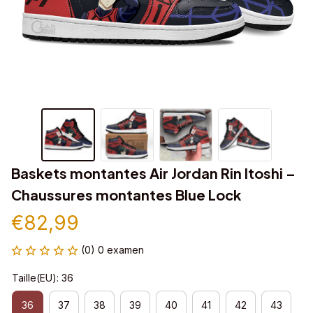
Baskets montantes Air Jordan Rin Itoshi – 
Chaussures montantes Blue Lock
€82,99
(0) 0 examen
Taille(EU): 36
36
37
38
39
40
41
42
43