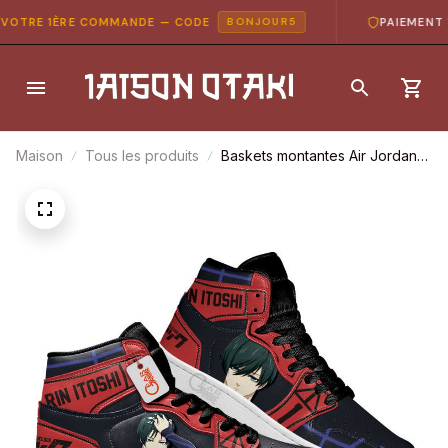
OTRE 1ÈRE COMMANDE — CODE
PAIEMENT 10
BONJOUR5
Maison
Tous les produits
Baskets montantes Air Jordan
Rin Itoshi – Chaussures
montantes Blue Lock