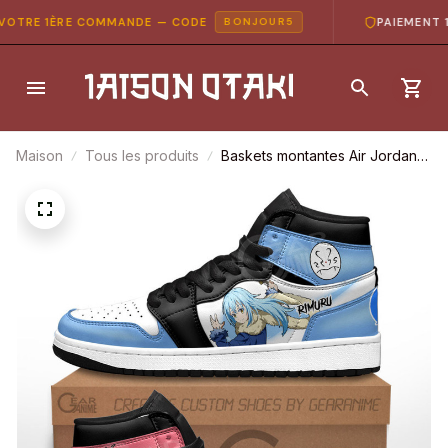
TRE 1ÈRE COMMANDE — CODE
PAIEMENT 10
BONJOUR5
Maison
Tous les produits
Baskets montantes Air Jordan
Rimuru Tempest et Milim Nava –
Chaussures montantes Moi,
quand je me réincarne en Slime