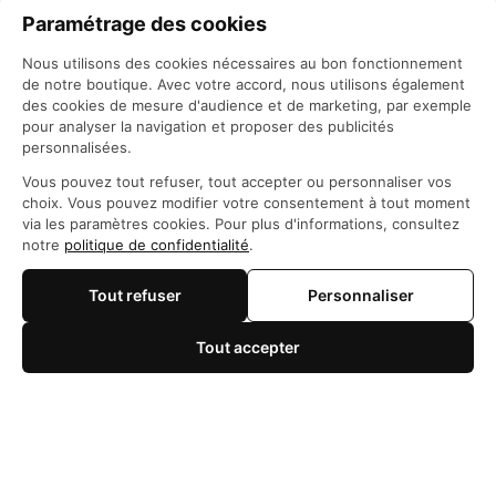
Paramétrage des cookies
Nous utilisons des cookies nécessaires au bon fonctionnement
de notre boutique. Avec votre accord, nous utilisons également
des cookies de mesure d'audience et de marketing, par exemple
pour analyser la navigation et proposer des publicités
personnalisées.
Siège social: 21 Rue des Filles du Calvaire, 75003 
Vous pouvez tout refuser, tout accepter ou personnaliser vos
Paris, France
choix. Vous pouvez modifier votre consentement à tout moment
WhatsApp: 
https://wa.me/+84966206648
via les paramètres cookies. Pour plus d'informations, consultez
support@maisonotaku.com
notre
politique de confidentialité
.
Tout refuser
Personnaliser
Tout accepter
🍪