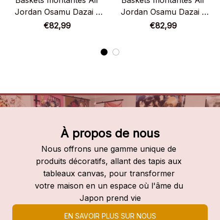
Baskets montantes Air
Baskets montantes Air
Jordan Osamu Dazai –
Jordan Osamu Dazai –
Chaussures montantes
Chaussures montantes
€82,99
€82,99
Bungô Stray Dogs
Bungō Stray Dogs
À propos de nous
Nous offrons une gamme unique de 
produits décoratifs, allant des tapis aux 
tableaux canvas, pour transformer 
votre maison en un espace où l'âme du 
Japon prend vie
EN SAVOIR PLUS SUR NOUS