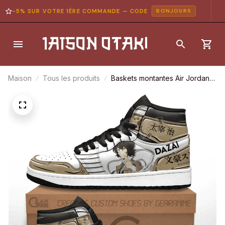
-5% SUR VOTRE 1ÈRE COMMANDE — CODE
BONJOUR5
Maison
Tous les produits
Baskets montantes Air Jordan
Osamu Dazai – Chaussures
montantes Bungô Stray Dogs