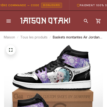
ÈRE COMMANDE — CODE
PAIEMENT 100% SÉC
BONJOUR5
Maison
Tous les produits
Baskets montantes Air Jordan
Nona – Chaussures montantes
Death Parade