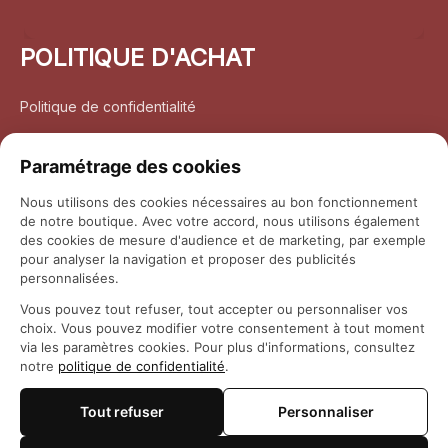
POLITIQUE D'ACHAT
Politique de confidentialité
Conditions d’utilisation
Paramétrage des cookies
Politique d’expédition
Nous utilisons des cookies nécessaires au bon fonctionnement
de notre boutique. Avec votre accord, nous utilisons également
Politique de retour et remboursement
des cookies de mesure d'audience et de marketing, par exemple
pour analyser la navigation et proposer des publicités
Coordonnées
personnalisées.
Vous pouvez tout refuser, tout accepter ou personnaliser vos
Questions fréquemment posées
choix. Vous pouvez modifier votre consentement à tout moment
via les paramètres cookies. Pour plus d'informations, consultez
notre
politique de confidentialité
.
Rapport DMCA
Tout refuser
Personnaliser
© 2026 
Maison Otaku