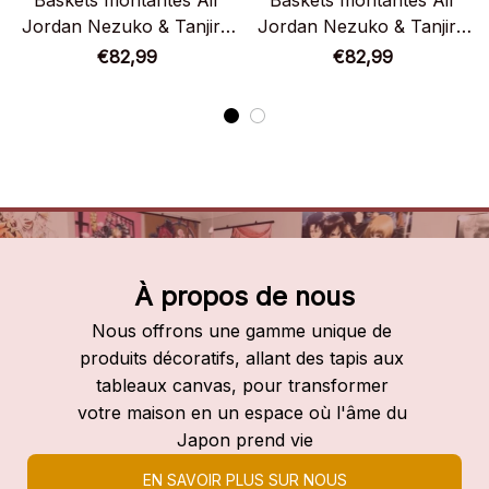
Baskets montantes Air
Baskets montantes Air
Jordan Nezuko & Tanjiro
Jordan Nezuko & Tanjiro
– Chaussures montantes
– Chaussures montantes
€82,99
€82,99
Demon Slayer
Demon Slayer
À propos de nous
Nous offrons une gamme unique de 
produits décoratifs, allant des tapis aux 
tableaux canvas, pour transformer 
votre maison en un espace où l'âme du 
Japon prend vie
EN SAVOIR PLUS SUR NOUS