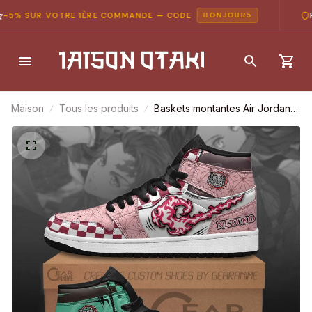
5% SUR VOTRE 1ÈRE COMMANDE — CODE
PAI
BONJOUR5
Maison
Tous les produits
Baskets montantes Air Jordan
Nezuko & Tanjiro – Chaussures
montantes Demon Slayer