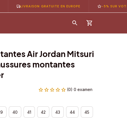
LIVRAISON GRATUITE EN EUROPE
-5% SUR VOTRE 1ÈR
antes Air Jordan Mitsuri 
aussures montantes 
r
(0) 0 examen
39
40
41
42
43
44
45