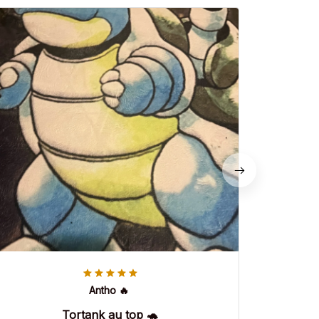
Antho 🔥
Tortank au top 🐢