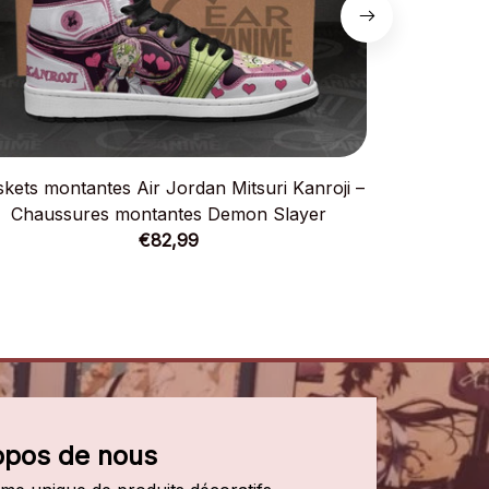
kets montantes Air Jordan Mitsuri Kanroji –
Baskets mont
Chaussures montantes Demon Slayer
Chauss
€82,99
opos de nous