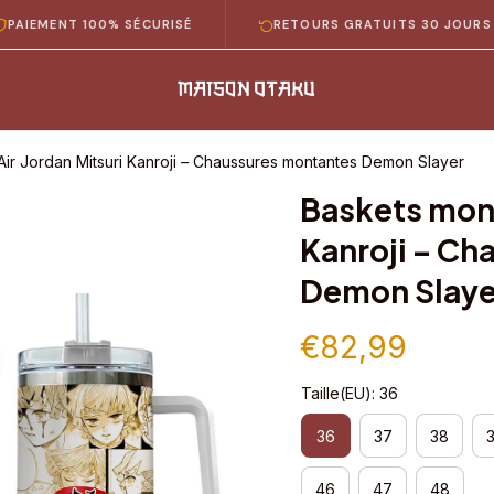
ENT 100% SÉCURISÉ
RETOURS GRATUITS 30 JOURS
Air Jordan Mitsuri Kanroji – Chaussures montantes Demon Slayer
Baskets mont
Kanroji – Ch
Demon Slaye
€82,99
Taille(EU): 36
36
37
38
46
47
48