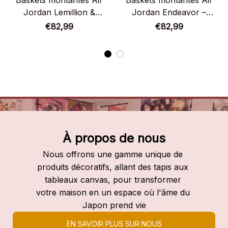
Baskets montantes Air
Baskets montantes Air
Jordan Lemillion &
Jordan Endeavor –
Suneater – Chaussures
Chaussures montantes
€82,99
€82,99
montantes My Hero
My Hero Academia
Academia
À propos de nous
Nous offrons une gamme unique de 
produits décoratifs, allant des tapis aux 
tableaux canvas, pour transformer 
votre maison en un espace où l'âme du 
Japon prend vie
EN SAVOIR PLUS SUR NOUS