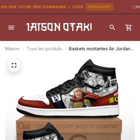
% SUR VOTRE 1ÈRE COMMANDE — CODE
PAIE
BONJOUR5
Maison
Tous les produits
Baskets montantes Air Jordan
Mirio Togata (Lemillion) –
Chaussures montantes My Hero
Academia