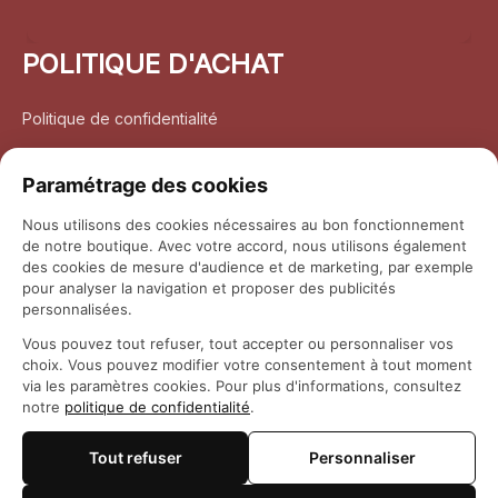
POLITIQUE D'ACHAT
Politique de confidentialité
Conditions d’utilisation
Paramétrage des cookies
Politique d’expédition
Nous utilisons des cookies nécessaires au bon fonctionnement
de notre boutique. Avec votre accord, nous utilisons également
Politique de retour et remboursement
des cookies de mesure d'audience et de marketing, par exemple
pour analyser la navigation et proposer des publicités
Coordonnées
personnalisées.
Vous pouvez tout refuser, tout accepter ou personnaliser vos
Questions fréquemment posées
choix. Vous pouvez modifier votre consentement à tout moment
via les paramètres cookies. Pour plus d'informations, consultez
notre
politique de confidentialité
.
Rapport DMCA
Tout refuser
Personnaliser
© 2026 
Maison Otaku