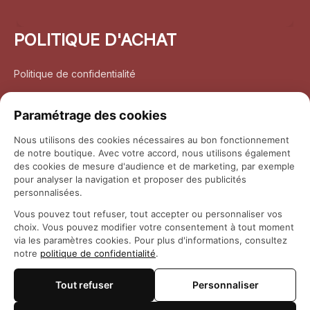
POLITIQUE D'ACHAT
Politique de confidentialité
Conditions d’utilisation
Paramétrage des cookies
Politique d’expédition
Nous utilisons des cookies nécessaires au bon fonctionnement
de notre boutique. Avec votre accord, nous utilisons également
Politique de retour et remboursement
des cookies de mesure d'audience et de marketing, par exemple
pour analyser la navigation et proposer des publicités
Coordonnées
personnalisées.
Vous pouvez tout refuser, tout accepter ou personnaliser vos
Questions fréquemment posées
choix. Vous pouvez modifier votre consentement à tout moment
via les paramètres cookies. Pour plus d'informations, consultez
notre
politique de confidentialité
.
Rapport DMCA
Tout refuser
Personnaliser
© 2026 
Maison Otaku