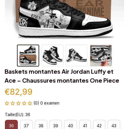
Baskets montantes Air Jordan Luffy et 
Ace – Chaussures montantes One Piece
€82,99
(0) 0 examen
Taille(EU): 36
36
37
38
39
40
41
42
43