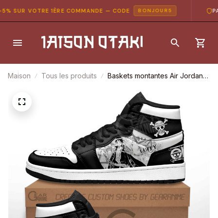
% SUR VOTRE 1ÈRE COMMANDE — CODE
PAI
BONJOUR5
Maison
Tous les produits
Baskets montantes Air Jordan
Luffy et Ace – Chaussures
montantes One Piece