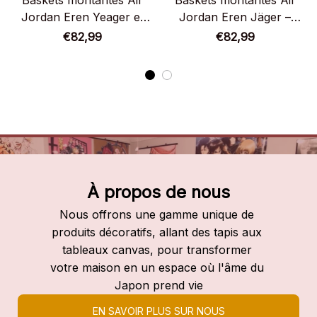
Baskets montantes Air
Baskets montantes Air
Jordan Eren Yeager et
Jordan Eren Jäger –
Levi Ackerman –
Chaussures montantes
€82,99
€82,99
Chaussures montantes
L’Attaque des Titans
L’Attaque des Titans
À propos de nous
Nous offrons une gamme unique de 
produits décoratifs, allant des tapis aux 
tableaux canvas, pour transformer 
votre maison en un espace où l'âme du 
Japon prend vie
EN SAVOIR PLUS SUR NOUS