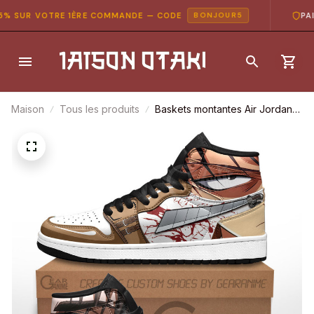
 SUR VOTRE 1ÈRE COMMANDE — CODE
PAIE
BONJOUR5
Maison
Tous les produits
Baskets montantes Air Jordan
Levi Ackerman et Eren Jäger –
Chaussures montantes
L’Attaque des Titans