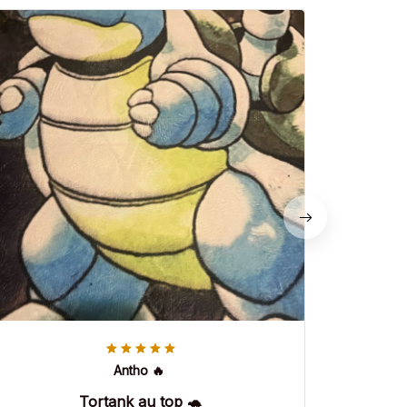
Antho 🔥
Tortank au top 🐢