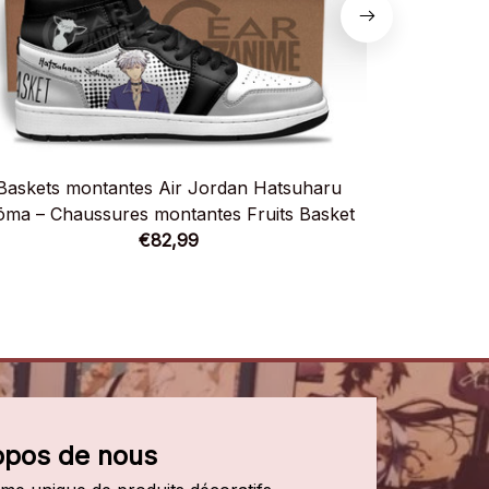
Baskets montantes Air Jordan Hatsuharu
Baskets mo
ōma – Chaussures montantes Fruits Basket
Chauss
€82,99
opos de nous