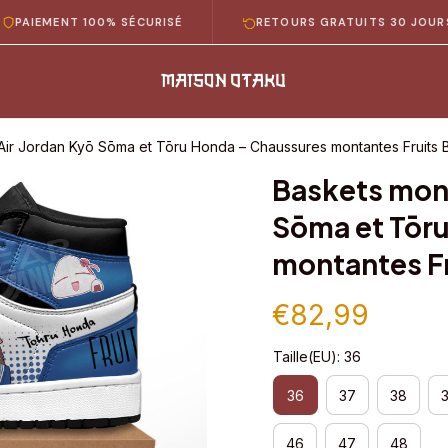
ENT 100% SÉCURISÉ
RETOURS GRATUITS 30 JOURS
Air Jordan Kyō Sōma et Tōru Honda – Chaussures montantes Fruits 
Baskets mont
Sōma et Tōru
montantes Fr
€82,99
Taille(EU): 36
36
37
38
46
47
48