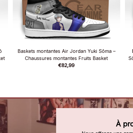
ō
Baskets montantes Air Jordan Yuki Sōma –
et
Chaussures montantes Fruits Basket
S
€82,99
À pr