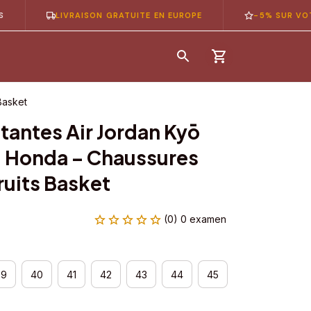
LIVRAISON GRATUITE EN EUROPE
-5% SUR VOTRE 1È
Basket
antes Air Jordan Kyō 
 Honda – Chaussures 
uits Basket
(0) 0 examen
39
40
41
42
43
44
45