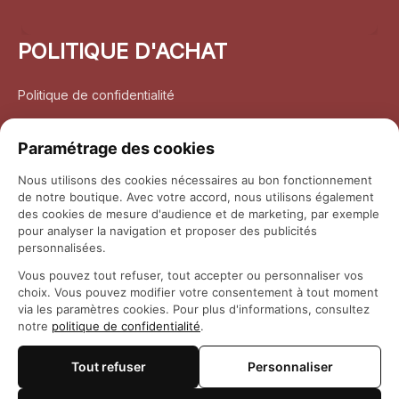
POLITIQUE D'ACHAT
Politique de confidentialité
Conditions d’utilisation
Paramétrage des cookies
Politique d’expédition
Nous utilisons des cookies nécessaires au bon fonctionnement
de notre boutique. Avec votre accord, nous utilisons également
Politique de retour et remboursement
des cookies de mesure d'audience et de marketing, par exemple
pour analyser la navigation et proposer des publicités
Coordonnées
personnalisées.
Vous pouvez tout refuser, tout accepter ou personnaliser vos
Questions fréquemment posées
choix. Vous pouvez modifier votre consentement à tout moment
via les paramètres cookies. Pour plus d'informations, consultez
notre
politique de confidentialité
.
Rapport DMCA
Tout refuser
Personnaliser
© 2026 
Maison Otaku