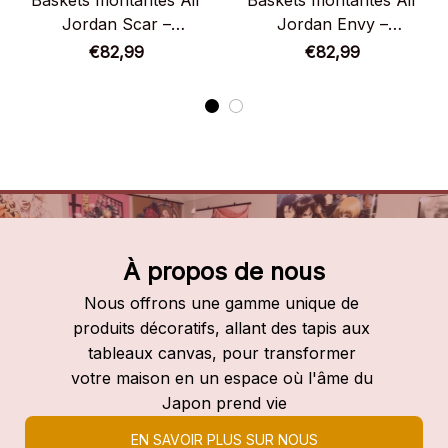
Baskets montantes Air
Baskets montantes Air
Jordan Scar –
Jordan Envy –
Chaussures montantes
Chaussures montantes
€82,99
€82,99
Fullmetal Alchemist
Fullmetal Alchemist
À propos de nous
Nous offrons une gamme unique de 
produits décoratifs, allant des tapis aux 
tableaux canvas, pour transformer 
votre maison en un espace où l'âme du 
Japon prend vie
EN SAVOIR PLUS SUR NOUS