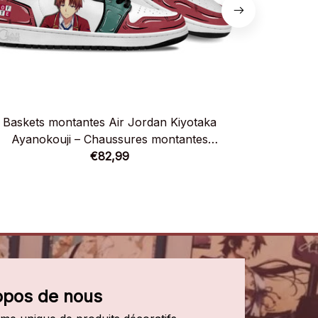
Baskets montantes Air Jordan Kiyotaka
Basket
Ayanokouji – Chaussures montantes
Sakaya
Classroom of the Elite
€82,99
opos de nous