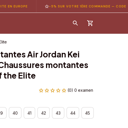
 EUROPE
-5% SUR VOTRE 1ÈRE COMMANDE — CODE
BONJ
lite
antes Air Jordan Kei 
 Chaussures montantes 
 the Elite
(0) 0 examen
39
40
41
42
43
44
45