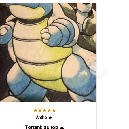
Antho 🔥
Tortank au top 🐢