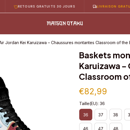
RETOURS GRATUITS 30 JOURS
LIVRAISON GRATUITE EN
ir Jordan Kei Karuizawa – Chaussures montantes Classroom of the E
Baskets mont
Karuizawa –
Classroom of
€82,99
Taille(EU): 36
36
37
38
46
47
48