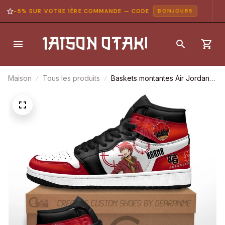
-5% SUR VOTRE 1ÈRE COMMANDE — CODE
BONJOUR5
Maison
Tous les produits
Baskets montantes Air Jordan
Karma Akabane – Chaussures
montantes Assassination
Classroom