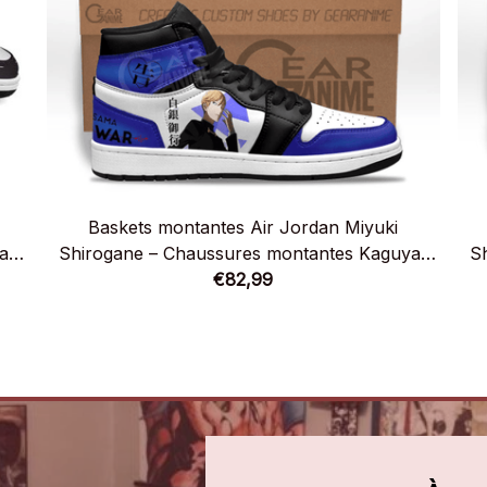
Baskets montantes Air Jordan Miyuki
a-
Shirogane – Chaussures montantes Kaguya-
S
sama: Love is War
€82,99