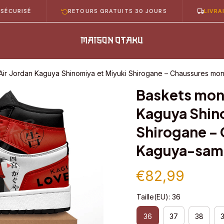
SÉ
RETOURS GRATUITS 30 JOURS
LIVRAISON GR
Air Jordan Kaguya Shinomiya et Miyuki Shirogane – Chaussures mon
Baskets mont
Kaguya Shino
Shirogane – 
Kaguya-sama 
€82,99
Taille(EU): 36
36
37
38