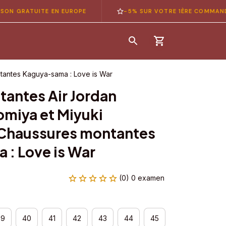
ATUITE EN EUROPE
-5% SUR VOTRE 1ÈRE COMMANDE — C
tantes Kaguya-sama : Love is War
antes Air Jordan 
miya et Miyuki 
Chaussures montantes 
: Love is War
(0) 0 examen
39
40
41
42
43
44
45