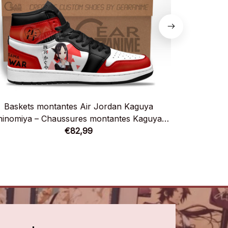
Baskets montantes Air Jordan Kaguya
Baskets
hinomiya – Chaussures montantes Kaguya-
Shinomiya
sama: Love is War
€82,99