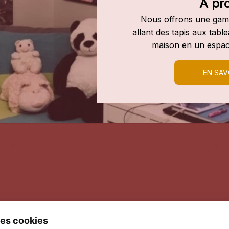
À pr
Nous offrons une gamm
allant des tapis aux tab
maison en un espac
EN SAV
es cookies